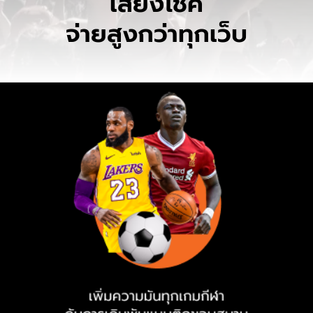
เสี่ยงโชค
จ่ายสูงกว่าทุกเว็บ